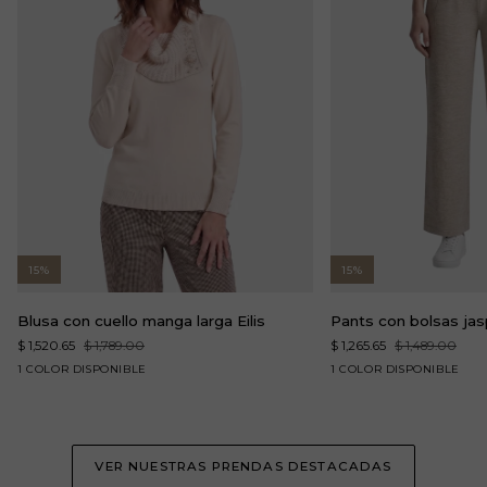
15%
15%
Blusa
Pants
Blusa con cuello manga larga Eilis
Pants con bolsas jas
con
con
$ 1,520.65
$ 1,789.00
$ 1,265.65
$ 1,489.00
cuello
bolsas
arena
beige
1 COLOR DISPONIBLE
1 COLOR DISPONIBLE
manga
jaspe
larga
relax
Eilis
Tressa
VER NUESTRAS PRENDAS DESTACADAS