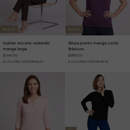
NUEVO
NUEVO
Suéter
Blusa
Suéter escote redondo
Blusa punto manga corta
escote
punto
manga larga
Básicos
redondo
manga
$ 949.00
$ 879.00
manga
corta
carmin
CE6lo
dorado
escarlata
expresso
carmin
CE6lo
dorado
escarlata
expresso
8 COLORES DISPONIBLES
8 COLORES DISPONIBLES
larga
Básicos