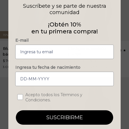
Suscríbete y se parte de nuestra
comunidad
¡Obtén 10%
en tu primera compra!
15%
15%
E-mail
Blusa
Cárdigan
Blusa punto manga corta
Cárdigan acanalado -
5.0
punto
acanalado
básico Verano
Co098
manga
-
$ 747.15
$ 879.00
$ 1,121.15
$ 1,319.00
corta
Co098
Ingresa tu fecha de nacimiento
amarillo-
aqua
salmon
rojo
blanco
negro
azul
arena
3 COLORES DISPONIBLES
5 COLORES DISPONIBLES
básico
claro
marino
Verano
Concent
Acepto todos los Términos y
Condiciones.
SUSCRIBIRME