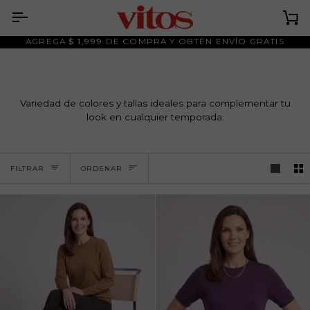
Ir
al
Ca
contenido
AGREGA
$ 1,999
DE COMPRA Y OBTÉN ENVÍO GRATIS
Variedad de colores y tallas ideales para complementar tu
look en cualquier temporada.
Ordenar
FILTRAR
ORDENAR