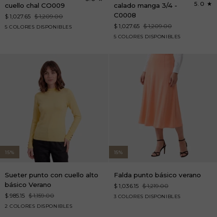
de
punto
5.0
cuello chal CO009
calado manga 3/4 -
punto
escote
C0008
$ 1,027.65
$ 1,209.00
con
V
$ 1,027.65
$ 1,209.00
rojo
negro
arena
azul
blanco
5 COLORES DISPONIBLES
cuello
calado
marino
rojo
arena
azul
blanco
negro
5 COLORES DISPONIBLES
chal
manga
marino
CO009
3/4
-
C0008
15%
15%
Sueter
Falda
Sueter punto con cuello alto
Falda punto básico verano
punto
punto
básico Verano
$ 1,036.15
$ 1,219.00
con
básico
$ 985.15
$ 1,159.00
amarillo-
aqua
salmon
3 COLORES DISPONIBLES
cuello
verano
amarillo-
salmon
claro
2 COLORES DISPONIBLES
alto
claro