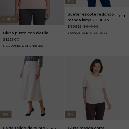
15%
Suéter
Suéter escote redondo
5.0
escote
manga larga - C0003
NUEVO
redondo
$ 806.65
$ 949.00
manga
Blusa
negro
rojo
blanco
arena
azul
Blusa punto con aletilla
5 COLORES DISPONIBLES
larga
punto
marino
$ 1,229.00
-
con
carmin
CE6lo
dorado
escarlata
expresso
C0003
8 COLORES DISPONIBLES
aletilla
15%
15%
Falda
Blusa
Falda tejido de punto -
Blusa manga corta