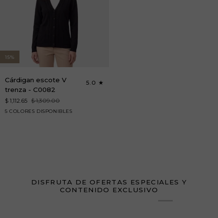
15%
Cárdigan
Cárdigan escote V
5.0
escote
trenza - C0082
V
$ 1,112.65
$ 1,309.00
trenza
rojo
arena
azul
blanco
negro
5 COLORES DISPONIBLES
-
marino
C0082
DISFRUTA DE OFERTAS ESPECIALES Y
CONTENIDO EXCLUSIVO