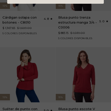
15%
15%
Cárdigan
Blusa
Cárdigan solapa con
Blusa punto trenza
4.8
solapa
punto
5.0
botones - C8010
estructura manga 3/4 -
con
trenza
C0006
$ 1,367.65
$ 1,609.00
botones
estructura
$ 883.15
$ 1,039.00
azul
rojo
negro
arena
blanco
5 COLORES DISPONIBLES
-
manga
marino
rojo
blanco
azul
arena
negro
5 COLORES DISPONIBLES
C8010
3/4
marino
-
C0006
15%
15%
Suéter
Blusa
Suéter de punto con
Blusa punto escote V
5.0