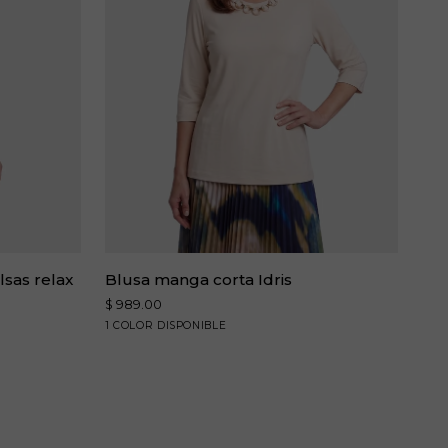
Blusa
lsas relax
Blusa manga corta Idris
manga
$ 989.00
corta
vainilla
1 COLOR DISPONIBLE
Idris