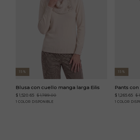
15%
15%
Blusa
Pants
Blusa con cuello manga larga Eilis
Pants con 
con
con
$ 1,520.65
$ 1,789.00
$ 1,265.65
$ 
cuello
bolsas
arena
beige
1 COLOR DISPONIBLE
1 COLOR DISP
manga
jaspe
larga
relax
Eilis
Tressa