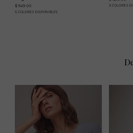
redondo
de
arena
negro
ro
$ 949.00
5 COLORES D
manga
punto
negro
rojo
blanco
arena
azul
5 COLORES DISPONIBLES
larga
-
marino
-
C3002
C0003
De