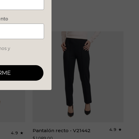
ento
nos y
RME
Pantalón
4.9
Pantalón recto - V21442
4.9
recto
$ 1,089.00