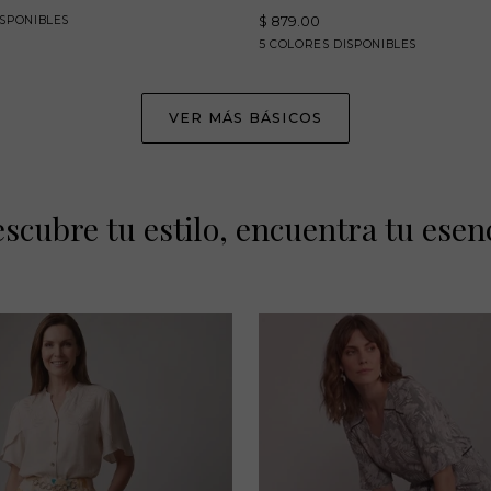
corta
jo
azul
blanco
ISPONIBLES
$ 879.00
escote
marino
arena
rojo
negro
blanco
azul
5 COLORES DISPONIBLES
redondo
marino
-
C0005
VER MÁS BÁSICOS
scubre tu estilo, encuentra tu esen