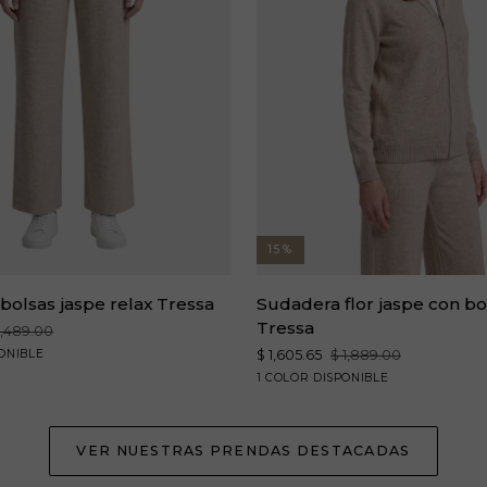
15%
Sudadera
bolsas jaspe relax Tressa
Sudadera flor jaspe con bo
flor
Tressa
1,489.00
jaspe
ONIBLE
$ 1,605.65
$ 1,889.00
con
beige
1 COLOR DISPONIBLE
bolsas
relax
Tressa
VER NUESTRAS PRENDAS DESTACADAS