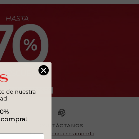
te de nuestra
ad
10%
 compra!
CONTÁCTANOS
Tu experiencia nos importa