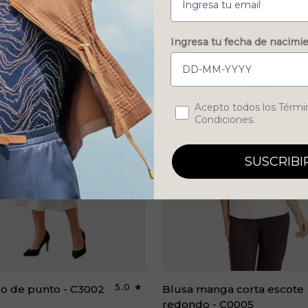
Ingresa tu fecha de nacimi
Concent
Acepto todos los Térmi
Condiciones.
SUSCRIBI
Blusa
5.0
do de punto - C3002
Blusa manga corta escote
manga
redondo - C0005