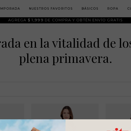
TEMPORADA
NUESTROS FAVORITOS
BÁSICOS
ROPA
C
AGREGA
$ 1,999
DE COMPRA Y OBTÉN ENVÍO GRATIS
da en la vitalidad de lo
plena primavera.