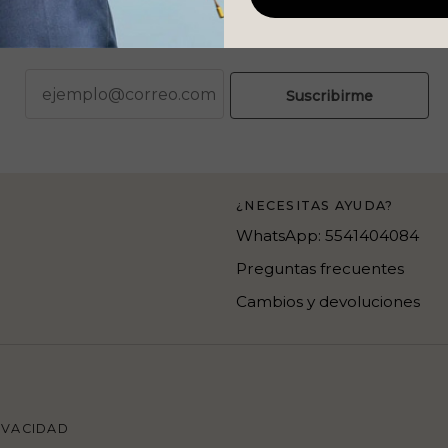
correo
Suscribirme
¿NECESITAS AYUDA?
WhatsApp: 5541404084
Preguntas frecuentes
Cambios y devoluciones
IVACIDAD