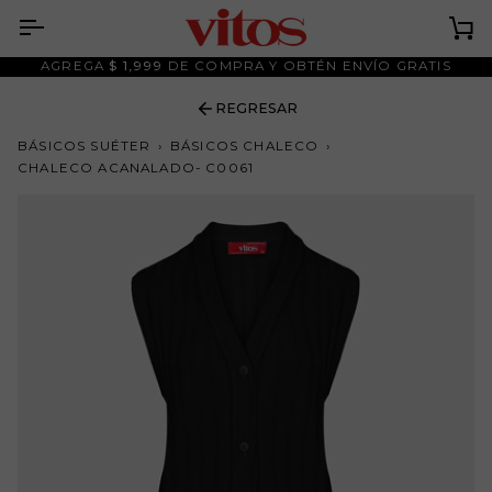
Ir
al
Ca
contenido
AGREGA
$ 1,999
DE COMPRA Y OBTÉN ENVÍO GRATIS
REGRESAR
BÁSICOS SUÉTER
›
BÁSICOS CHALECO
›
CHALECO ACANALADO- C0061