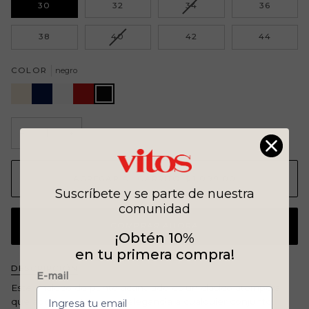
VARIANTE
30
32
34
36
AGOTADA
O
VARIANTE
38
40
42
44
NO
AGOTADA
DISPONIBLE
O
COLOR
negro
NO
DISPONIBLE
arena
azul
blanco
rojo
negro
marino
−
+
AGREGAR AL CARRITO
•
$ 1,099.00
Suscríbete y se parte de nuestra
comunidad
COMPRAR AHORA
¡Obtén 10%
en tu primera compra!
DESCRIPCIÓN
E-mail
Este chaleco de punto acanalado es un clásico atemporal
que aporta un toque de elegancia a cualquier conjunto.