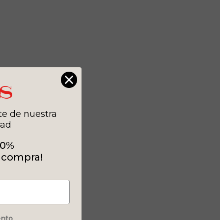
te de nuestra
ad
10%
 compra!
ento