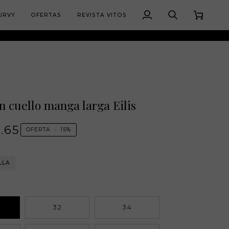
URVY
OFERTAS
REVISTA VITOS
Mi
Buscar
Carrito
cuenta
n cuello manga larga Eilis
0.65
OFERTA
•
15%
LLA
32
34