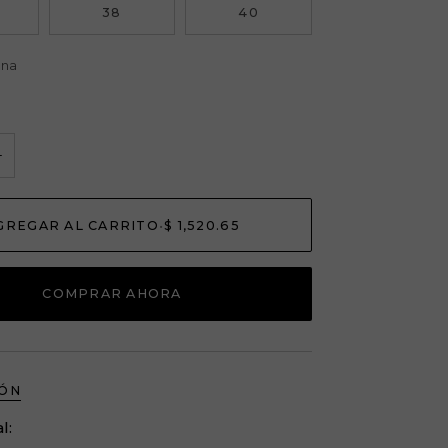
38
40
ena
+
GREGAR AL CARRITO
•
$ 1,520.65
COMPRAR AHORA
IÓN
l: