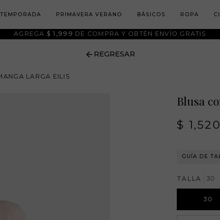
 TEMPORADA
PRIMAVERA VERANO
BÁSICOS
ROPA
C
AGREGA
$ 1,999
DE COMPRA Y OBTÉN ENVÍO GRATIS
REGRESAR
MANGA LARGA EILIS
Blusa co
$ 1,52
GUÍA DE TA
TALLA
30
30