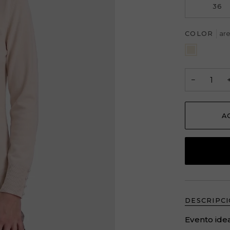
36
COLOR
ar
arena
−
A
DESCRIPC
Evento idea