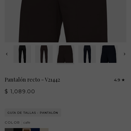
Previa
Próx
Pantalón recto - V21442
4.9
$ 1,089.00
GUÍA DE TALLAS - PANTALÓN
COLOR
cafe
oxford
negro
cafe
azul
beige