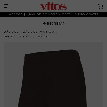
Ir
al
Ca
contenido
AGREGA
$ 1,999
DE COMPRA Y OBTÉN ENVÍO GRATIS
REGRESAR
BÁSICOS
›
BÁSICOS PANTALÓN
›
PANTALÓN RECTO - V21442