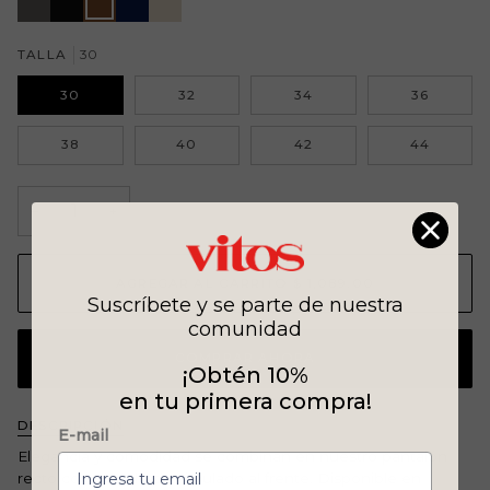
marino
TALLA
30
30
32
34
36
38
40
42
44
−
+
AGREGAR AL CARRITO
•
$ 1,089.00
Suscríbete y se parte de nuestra
comunidad
COMPRAR AHORA
¡Obtén 10%
en tu primera compra!
DESCRIPCIÓN
E-mail
Elegancia y comodidad se combinan en nuestro pantalón
recto con planchado simulado al frente. Disponible en