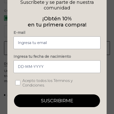
Suscríbete y se parte de nuestra
AGOTADA
AGOTADA
DISPONIBLE
DISPONIBLE
O
O
comunidad
COLOR
verde
NO
NO
DISPONIBLE
DISPONIBLE
verde
¡Obtén 10%
en tu primera compra!
−
+
E-mail
AGREGAR AL CARRITO
•
$ 555.60
Ingresa tu fecha de nacimiento
DESCRIPCIÓN
Un pantalón con presencia y movimiento. Su estampado
tropical convierte cualquier outfit en una propuesta
Concent
Acepto todos los Términos y
moderna y sofisticada.
Condiciones.
COMPARTIR
SUSCRIBIRME