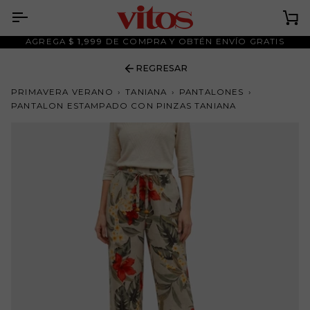
Ir
al
Ca
contenido
AGREGA
$ 1,999
DE COMPRA Y OBTÉN ENVÍO GRATIS
REGRESAR
PRIMAVERA VERANO
›
TANIANA
›
PANTALONES
›
PANTALON ESTAMPADO CON PINZAS TANIANA