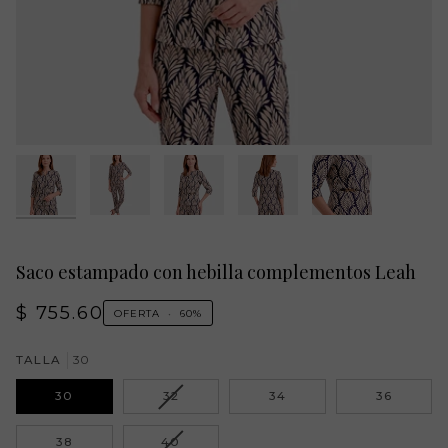
Saco estampado con hebilla complementos Leah
$ 755.60
OFERTA
•
60%
TALLA
30
VARIANTE
30
32
34
36
AGOTADA
O
VARIANTE
38
40
NO