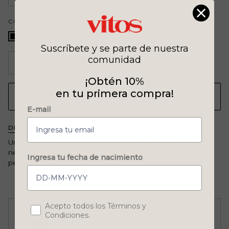
AGOTADA
DISPONIBLE
O
COLOR
negro
NO
DISPONIBLE
negro
Suscríbete y se parte de nuestra
comunidad
−
+
¡Obtén 10%
en tu primera compra!
AGREGAR AL CARRITO
•
$ 755.60
E-mail
DESCRIPCIÓN
Un blusón llamativo con estampado moderno en tonos
neutros. Su caída suave y silueta holgada lo hacen
Ingresa tu fecha de nacimiento
perfecto para looks relajados y con estilo.
COMPLETA EL LOOK
Concent
Acepto todos los Términos y
Pantalon estampado recto
Condiciones.
complementos