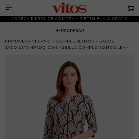
Ir
al
Ca
contenido
AGREGA
$ 1,999
DE COMPRA Y OBTÉN ENVÍO GRATIS
REGRESAR
PRIMAVERA VERANO
›
COMPLEMENTOS
›
SACOS
›
SACO ESTAMPADO CON HEBILLA COMPLEMENTOS LEAH