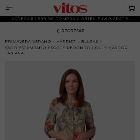
Ir
al
Ca
contenido
AGREGA
$ 1,999
DE COMPRA Y OBTÉN ENVÍO GRATIS
REGRESAR
PRIMAVERA VERANO
›
HARRIET
›
BLUSAS
›
SACO ESTAMPADO ESCOTE REDONDO CON ELEVADOR
TANIANA