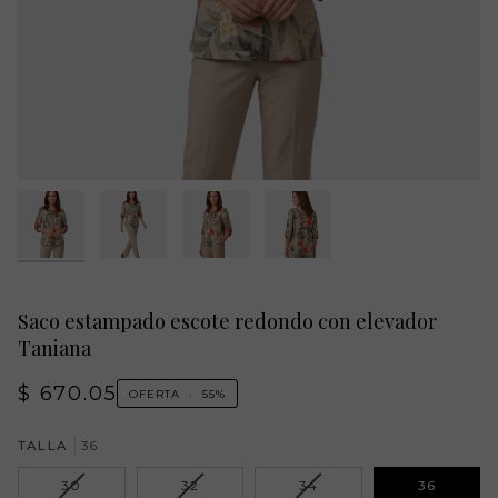
Saco estampado escote redondo con elevador
Taniana
$ 670.05
OFERTA
•
55%
TALLA
36
VARIANTE
VARIANTE
VARIANTE
30
32
34
36