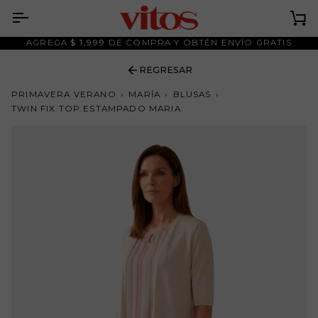
Ir
al
Ca
contenido
AGREGA
$ 1,999
DE COMPRA Y OBTÉN ENVÍO GRATIS
REGRESAR
PRIMAVERA VERANO
›
MARÍA
›
BLUSAS
›
TWIN FIX TOP ESTAMPADO MARIA